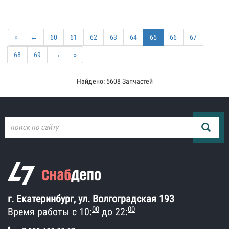
«
←
60
61
62
63
64
65
66
67
68
69
→
»
Найдено: 5608 Запчастей
г. Екатеринбург, ул. Волгоградская 193
00
00
Время работы с 10:
до 22: