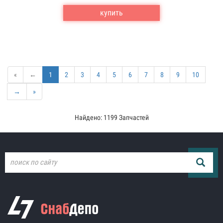
купить
«
←
1
2
3
4
5
6
7
8
9
10
→
»
Найдено: 1199 Запчастей