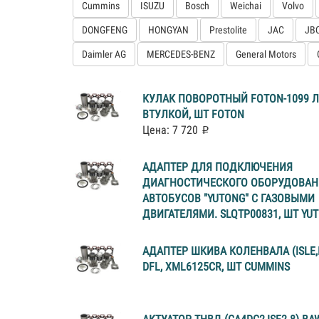
Cummins
ISUZU
Bosch
Weichai
Volvo
DONGFENG
HONGYAN
Prestolite
JAC
JB
Daimler AG
MERCEDES-BENZ
General Motors
КУЛАК ПОВОРОТНЫЙ FOTON-1099 
ВТУЛКОЙ, ШТ FOTON
Цена: 7 720
АДАПТЕР ДЛЯ ПОДКЛЮЧЕНИЯ
ДИАГНОСТИЧЕСКОГО ОБОРУДОВАН
АВТОБУСОВ "YUTONG" С ГАЗОВЫМИ
ДВИГАТЕЛЯМИ. SLQTP00831, ШТ YU
АДАПТЕР ШКИВА КОЛЕНВАЛА (ISLE,I
DFL, XML6125CR, ШТ CUMMINS