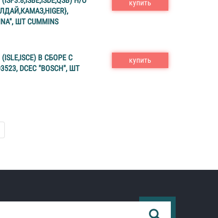
ISF3.8,ISBE,ISDE,QSB) Н/О
купить
ВАЛДАЙ,КАМАЗ,HIGER},
INA", ШТ CUMMINS
ISLE,ISCE) В СБОРЕ С
купить
523, DCEC "BOSCH", ШТ