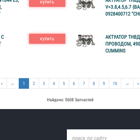
1044 E3,
АКТУАТОР ТНВД (
купить
,
V=3.8,4.5,6.7 {
T
0928400712 "CH
 С
АКТУАТОР ТНВД (
купить
Т
ПРОВОДОМ, 4903
CUMMINS
«
←
1
2
3
4
5
6
7
8
9
10
→
»
Найдено: 5608 Запчастей