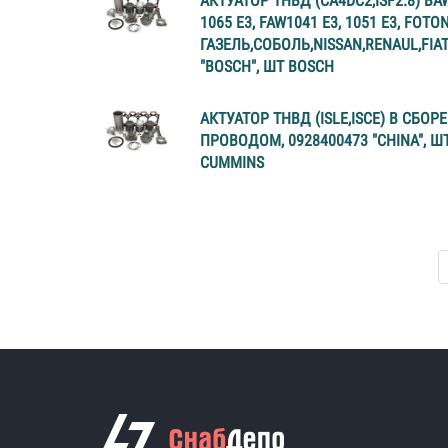
АКТУАТОР ТНВД (CA4DC2,ISF2.8) BAW
1065 E3, FAW1041 E3, 1051 E3, FOTON
ГАЗЕЛЬ,СОБОЛЬ,NISSAN,RENAUL,FIA
"BOSCH", ШТ BOSCH
АКТУАТОР ТНВД (ISLE,ISCE) В СБОРЕ
ПРОВОДОМ, 0928400473 "CHINA", Ш
CUMMINS