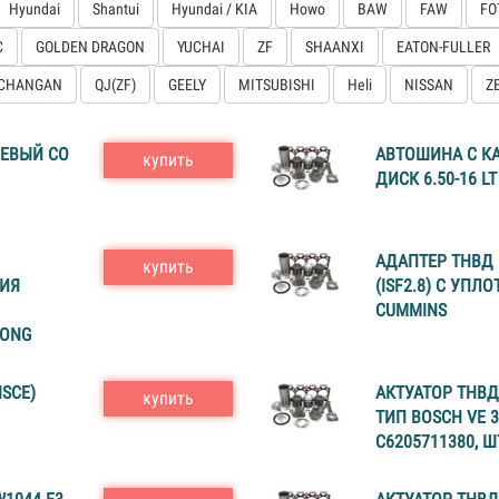
Hyundai
Shantui
Hyundai / KIA
Howo
BAW
FAW
FO
C
GOLDEN DRAGON
YUCHAI
ZF
SHAANXI
EATON-FULLER
CHANGAN
QJ(ZF)
GEELY
MITSUBISHI
Heli
NISSAN
Z
ЛЕВЫЙ СО
АВТОШИНА С К
купить
ДИСК 6.50-16 L
АДАПТЕР ТНВД
купить
ИЯ
(ISF2.8) С УП
CUMMINS
TONG
SCE)
АКТУАТОР ТНВД 
купить
ТИП BOSCH VE 3
C6205711380, 