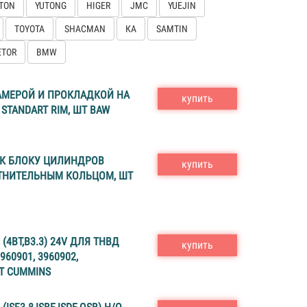
TON
YUTONG
HIGER
JMC
YUEJIN
TOYOTA
SHACMAN
КА
SAMTIN
ETOR
BMW
АМЕРОЙ И ПРОКЛАДКОЙ НА
купить
T STANDART RIM, ШТ BAW
 К БЛОКУ ЦИЛИНДРОВ
купить
ЛОТНИТЕЛЬНЫМ КОЛЬЦОМ, ШТ
(4BT,B3.3) 24V ДЛЯ ТНВД
купить
960901, 3960902,
ШТ CUMMINS