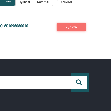
Howo
Hyundai
Komatsu
SHANGHAI
O VG1096080010
купить