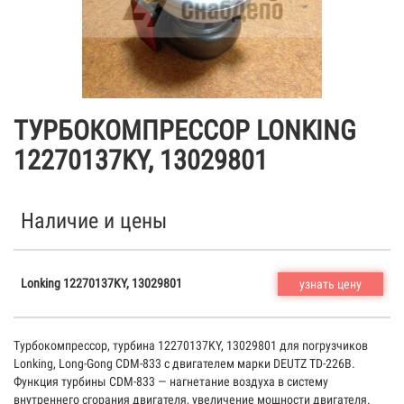
ТУРБОКОМПРЕССОР LONKING
12270137KY, 13029801
Наличие и цены
Lonking 12270137KY, 13029801
узнать цену
Турбокомпрессор, турбина 12270137KY, 13029801 для погрузчиков
Lonking, Long-Gong CDM-833 с двигателем марки DEUTZ TD-226B.
Функция турбины CDM-833 — нагнетание воздуха в систему
внутреннего сгорания двигателя, увеличение мощности двигателя.