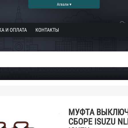
Агвали ▾
А И ОПЛАТА
КОНТАКТЫ
МУФТА ВЫКЛЮЧ
СБОРЕ ISUZU NL