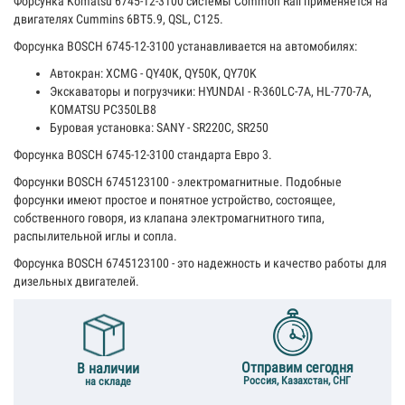
Форсунка Komatsu 6745-12-3100 системы Сommon Rail
п
рименяется на
двигателях Cummins 6BT5.9, QSL, C125.
Форсунка BOSCH 6745-12-3100 устанавливается на автомобилях:
Автокран: XCMG - QY40K, QY50K, QY70K
Экскаваторы и погрузчики: HYUNDAI - R-360LC-7A, HL-770-7A,
KOMATSU PC350LB8
Буровая установка: SANY - SR220C, SR250
Форсунка BOSCH 6745-12-3100 стандарта Евро 3.
Форсунки BOSCH 6745123100 - электромагнитные. Подобные
форсунки имеют простое и понятное устройство, состоящее,
собственного говоря, из клапана электромагнитного типа,
распылительной иглы и сопла.
Форсунка BOSCH 6745123100 - это надежность и качество работы для
дизельных двигателей.
Отправим сегодня
В наличии
Россия, Казахстан, СНГ
на складе