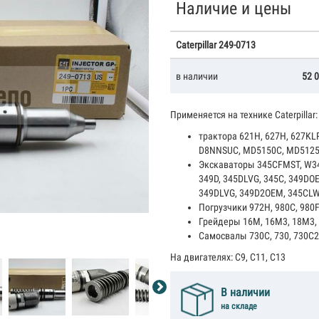
Наличие и цены
Caterpillar 249-0713
в наличии
52 
Применяется на технике Caterpillar:
трактора 621H, 627H, 627KL
D8NNSUC, MD5150C, MD512
Экскаваторы 345CFMST, W34
349D, 345DLVG, 345C, 349DO
349DLVG, 349D2OEM, 345CL
Погрузчики 972H, 980C, 980
Грейдеры 16M, 16M3, 18M3,
Самосвалы 730C, 730, 730C2
На двигателях: С9, C11, C13
В наличии
на складе