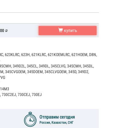
купить
000
RC, 623KLRC, 623H, 621KLRC, 621KOEMLRC, 621HOEM, D8N,
5
5CMH, 349D2L, 345CL, 349DL, 345CLVG, 345CMH, 345DL,
EM, 345CVGOEM, 345DOEM, 345CLVGOEM, 345D, 349D2,
WVG
F
 14M3
, 730C2EJ, 730CEJ, 730EJ
Отправим сегодня
Россия, Казахстан, СНГ