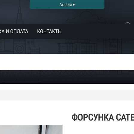
Агвали ▾
А И ОПЛАТА
КОНТАКТЫ
ФОРСУНКА CATER