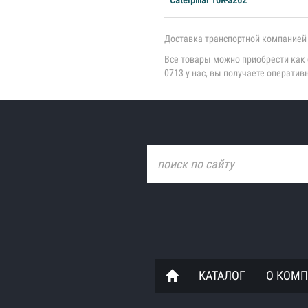
Caterpillar 10R-3262
Доставка транспортной компанией 
Все товары можно приобрести как со
0713 у нас, вы получаете оператив
КАТАЛОГ
О КОМ